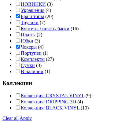
НОВИНКИ
(3)
Украшения
(4)
Бра и топы
(20)
Трусики
(7)
Корсеты / пояса / баски
(16)
Платья
(2)
Юбки
(3)
Чокеры
(4)
Портупеи
(1)
Комплекты
(27)
Сумки
(3)
В наличии
(1)
Коллекции
Коллекция: CRYSTAL VINYL
(9)
Коллекция: DRIPPING 3D
(4)
Коллекция: BLACK VINYL
(10)
Clear all
Apply