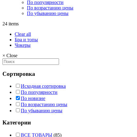
По популярности
По возрастанию цены
По убыванию цены
24 items
Clear all
Бра и топы
Чокеры
×
Close
Сортировка
Исходная сортировка
По популярности
По новизне
По возрастанию цены
По убыванию цены
Категории
ВСЕ ТОВАРЫ
(85)