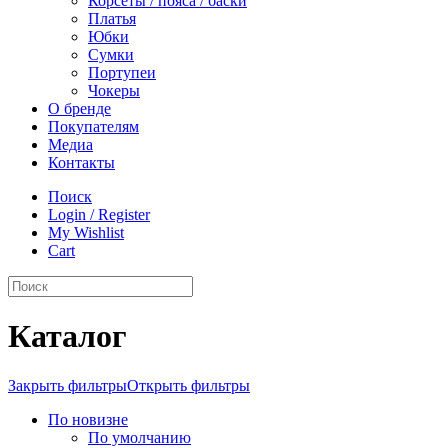
Корсеты / пояса / баски
Платья
Юбки
Сумки
Портупеи
Чокеры
О бренде
Покупателям
Медиа
Контакты
Поиск
Login / Register
My Wishlist
Cart
Каталог
Закрыть фильтры
Открыть фильтры
По новизне
По умолчанию