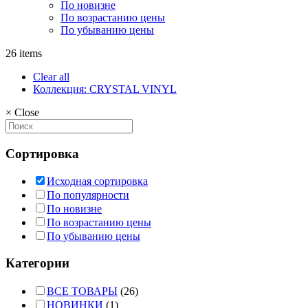
По новизне
По возрастанию цены
По убыванию цены
26 items
Clear all
Коллекция: CRYSTAL VINYL
×
Close
Сортировка
Исходная сортировка
По популярности
По новизне
По возрастанию цены
По убыванию цены
Категории
ВСЕ ТОВАРЫ
(26)
НОВИНКИ
(1)