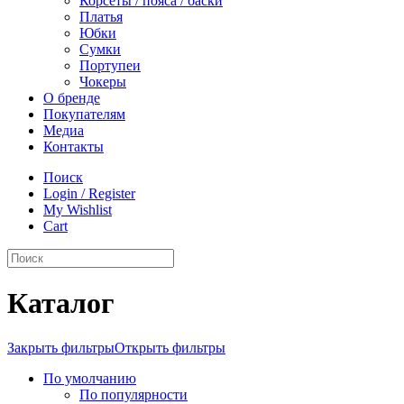
Корсеты / пояса / баски
Платья
Юбки
Сумки
Портупеи
Чокеры
О бренде
Покупателям
Медиа
Контакты
Поиск
Login / Register
My Wishlist
Cart
Каталог
Закрыть фильтры
Открыть фильтры
По умолчанию
По популярности