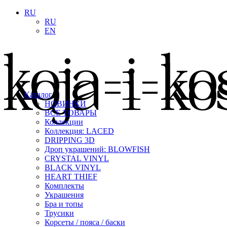
RU
RU
EN
Каталог
НОВИНКИ
ВСЕ ТОВАРЫ
Коллекции
Коллекция: LACED
DRIPPING 3D
Дроп украшений: BLOWFISH
CRYSTAL VINYL
BLACK VINYL
HEART THIEF
Комплекты
Украшения
Бра и топы
Трусики
Корсеты / пояса / баски