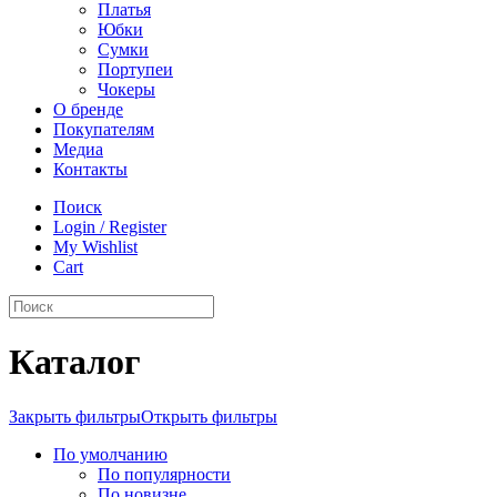
Платья
Юбки
Сумки
Портупеи
Чокеры
О бренде
Покупателям
Медиа
Контакты
Поиск
Login / Register
My Wishlist
Cart
Каталог
Закрыть фильтры
Открыть фильтры
По умолчанию
По популярности
По новизне