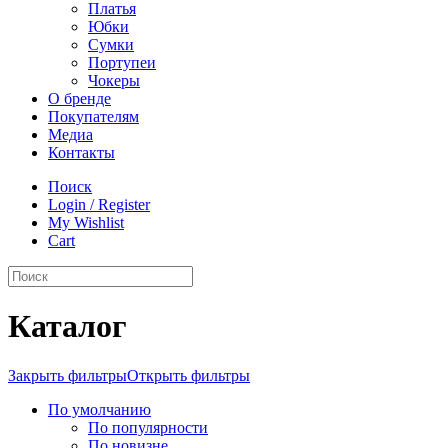
Платья
Юбки
Сумки
Портупеи
Чокеры
О бренде
Покупателям
Медиа
Контакты
Поиск
Login / Register
My Wishlist
Cart
Каталог
Закрыть фильтры
Открыть фильтры
По умолчанию
По популярности
По новизне