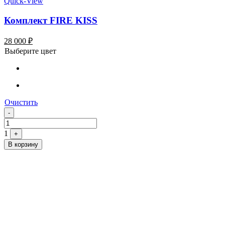
Quick-View
Комплект FIRE KISS
28 000
₽
Выберите цвет
Очистить
Quantity
-
1
+
В корзину