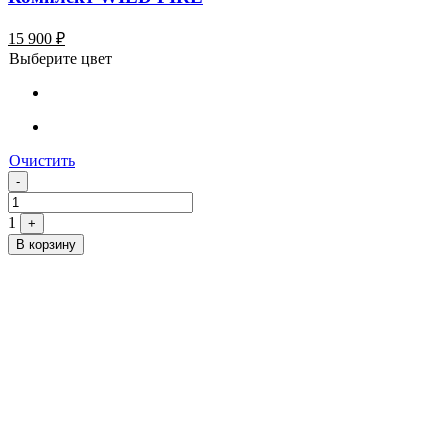
15 900
₽
Выберите цвет
Очистить
Quantity
-
1
+
В корзину