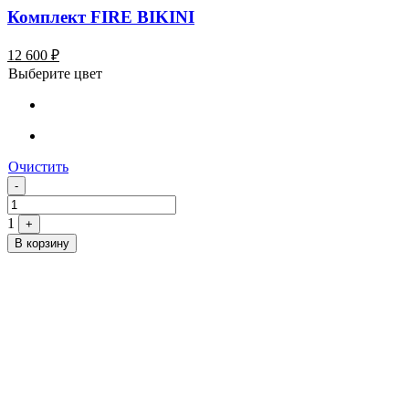
Комплект FIRE BIKINI
12 600
₽
Выберите цвет
Очистить
Quantity
-
1
+
В корзину