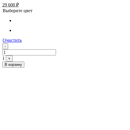
29 600
₽
Выберите цвет
Очистить
Quantity
-
1
+
В корзину