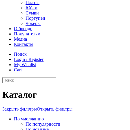
Платья
Юбки
Сумки
Портупеи
Чокеры
О бренде
Покупателям
Медиа
Контакты
Поиск
Login / Register
My Wishlist
Cart
Каталог
Закрыть фильтры
Открыть фильтры
По умолчанию
По популярности
По новизне