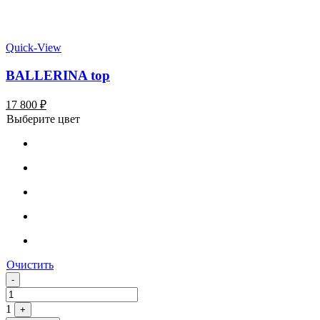
Quick-View
BALLERINA top
17 800
₽
Выберите цвет
Очистить
Quantity
-
1
+