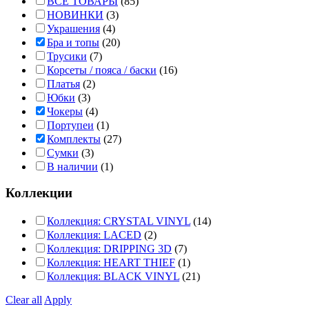
ВСЕ ТОВАРЫ
(85)
НОВИНКИ
(3)
Украшения
(4)
Бра и топы
(20)
Трусики
(7)
Корсеты / пояса / баски
(16)
Платья
(2)
Юбки
(3)
Чокеры
(4)
Портупеи
(1)
Комплекты
(27)
Сумки
(3)
В наличии
(1)
Коллекции
Коллекция: CRYSTAL VINYL
(14)
Коллекция: LACED
(2)
Коллекция: DRIPPING 3D
(7)
Коллекция: HEART THIEF
(1)
Коллекция: BLACK VINYL
(21)
Clear all
Apply