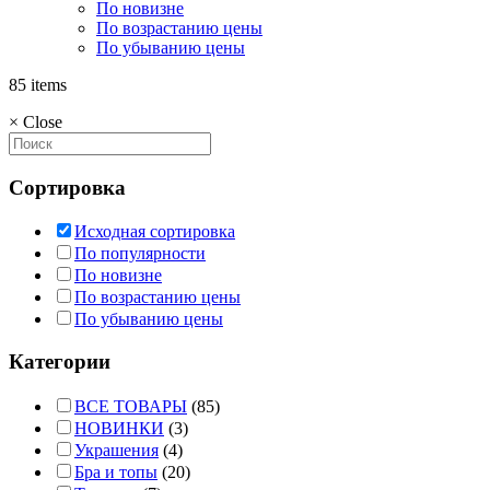
По новизне
По возрастанию цены
По убыванию цены
85 items
×
Close
Сортировка
Исходная сортировка
По популярности
По новизне
По возрастанию цены
По убыванию цены
Категории
ВСЕ ТОВАРЫ
(85)
НОВИНКИ
(3)
Украшения
(4)
Бра и топы
(20)