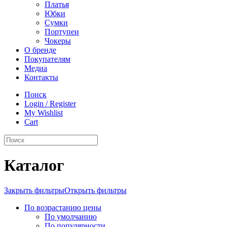
Платья
Юбки
Сумки
Портупеи
Чокеры
О бренде
Покупателям
Медиа
Контакты
Поиск
Login / Register
My Wishlist
Cart
Каталог
Закрыть фильтры
Открыть фильтры
По возрастанию цены
По умолчанию
По популярности