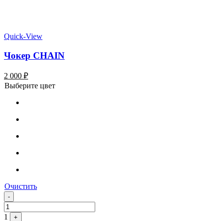
Quick-View
Чокер CHAIN
2 000
₽
Выберите цвет
Очистить
Quantity
-
1
+