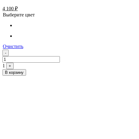
4 100
₽
Выберите цвет
Очистить
Quantity
-
1
+
В корзину