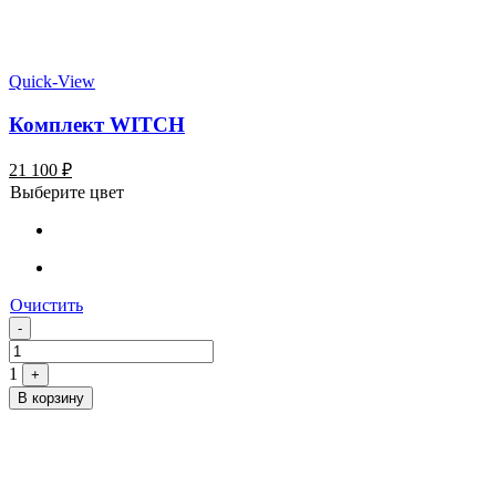
Quick-View
Комплект WITCH
21 100
₽
Выберите цвет
Очистить
Quantity
-
1
+
В корзину