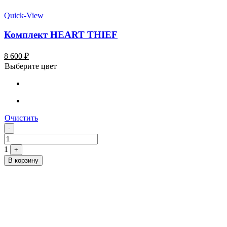
Quick-View
Комплект HEART THIEF
8 600
₽
Выберите цвет
Очистить
Quantity
-
1
+
В корзину