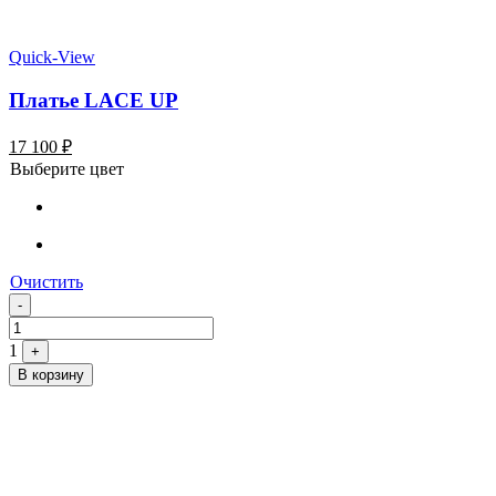
Quick-View
Платье LACE UP
17 100
₽
Выберите цвет
Очистить
Quantity
-
1
+
В корзину