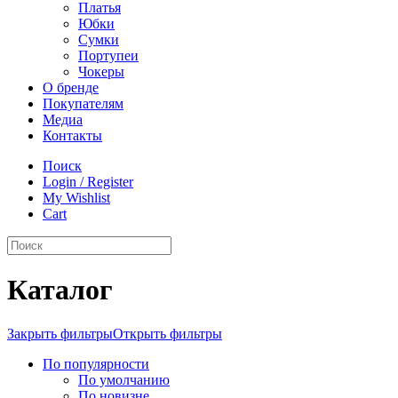
Платья
Юбки
Сумки
Портупеи
Чокеры
О бренде
Покупателям
Медиа
Контакты
Поиск
Login / Register
My Wishlist
Cart
Каталог
Закрыть фильтры
Открыть фильтры
По популярности
По умолчанию
По новизне