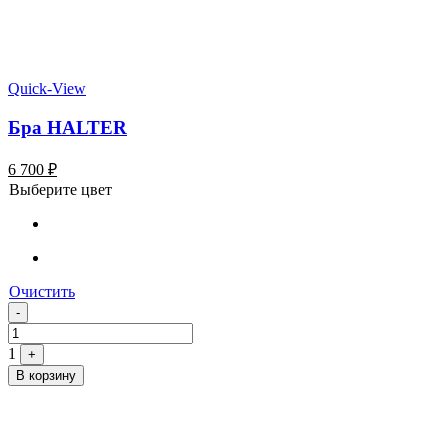
Quick-View
Бра HALTER
6 700
₽
Выберите цвет
Очистить
Quantity
-
1
+
В корзину