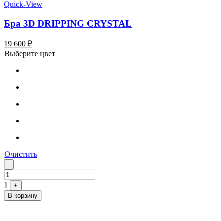
Quick-View
Бра 3D DRIPPING CRYSTAL
19 600
₽
Выберите цвет
Очистить
Quantity
-
1
+
В корзину